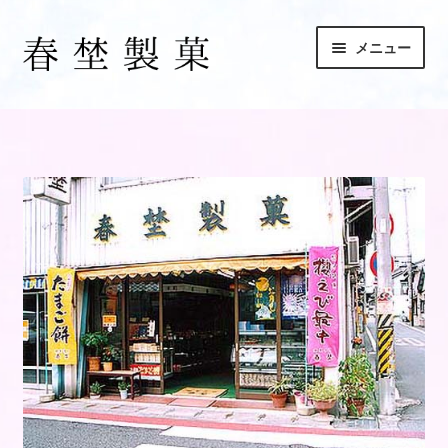
ナ
コ
メニュー
ビ
ン
ゲ
テ
ホーム
ー
ン
シ
ツ
お買い物カゴ
ョ
へ
ン
ス
へ
キ
たまご餅 in 早稲田
ス
ッ
キ
プ
アクセス
ッ
プ
カンボジア学校建設プロジェクト
サンプルページ
ショップ