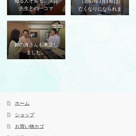
知る人ぞ知る、溝口
（2007年3月14日お
先生との一コマ
亡くなりになられま
した。ご冥福をお祈
りいたします。
（有）春埜製菓一
同）
舞の海さんも来店し
ました。
ホーム
ショップ
お買い物カゴ