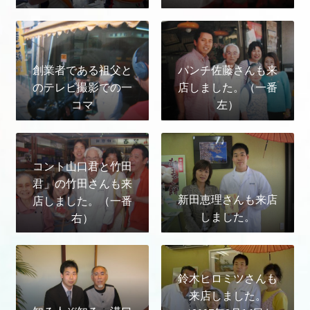
創業者である祖父と
パンチ佐藤さんも来
のテレビ撮影での一
店しました。（一番
コマ
左）
コント山口君と竹田
君」の竹田さんも来
新田恵理さんも来店
店しました。（一番
しました。
右）
鈴木ヒロミツさんも
来店しました。