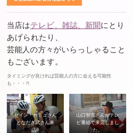
水素パワーについてご紹介いたします
通信販売の法規（訪問販売法）に基づく表示
当店は
テレビ、雑誌、新聞
にとり
あげられたり、
芸能人の方々がいらっしゃること
もございます。
タイミングが良ければ芸能人の方に会える可能性
も・・・?!
セイン・カミュさん
山口智充さんがテレ
となだぎ武さん来
ビ番組で来店しまし
店!!
た。