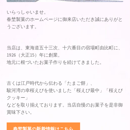
マイアカウント
いらっしゃいませ。
春埜製菓のホームページに御来店いただき誠にありがと
マスコミ紹介
うございます。
世界一の餅 たまご餅
当店は、東海道五十三次、十六番目の宿場町由比町に、
1926（大正15）年に創業。
世界一を名のることに関して
地元に根づいたお菓子作りを続けてきました。
会社概要
古くは江戸時代から伝わる「たまご餅」、
支払い
駿河湾の幸桜えびを使いました「桜えび最中」「桜えび
クッキー」
新着情報
などを取り揃えております。当店自慢のお菓子を是非御
賞味下さい。
最近のマイナス水素イオンの動き
春埜製菓の新着情報はこちら